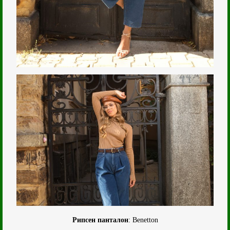
Рипсен панталон
: Benetton