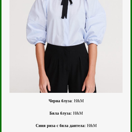
Черна блуза
: H&M
Бяла блуза:
H&M
Синя риза с бяла дантела:
H&M