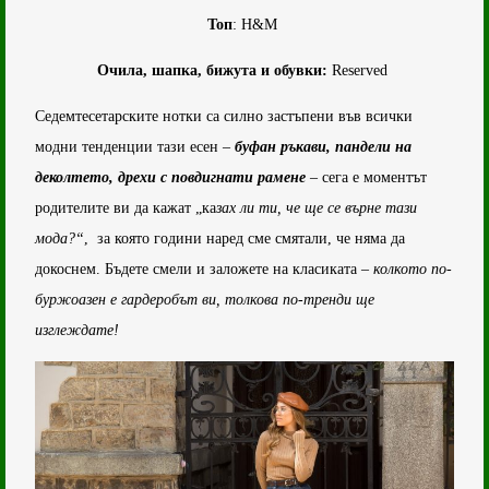
Топ
: H&M
Очила, шапка, бижута и обувки:
Reserved
Седемтесетарските нотки са силно застъпени във всички
модни тенденции тази есен –
буфан ръкави, пандели на
деколтето, дрехи с повдигнати рамене
– сега е моментът
родителите ви да кажат „ка
зах ли ти, че ще се върне тази
мода?“
, за която години наред сме смятали, че няма да
докоснем. Бъдете смели и заложете на класиката –
колкото по-
буржоазен е гардеробът ви, толкова по-тренди ще
изглеждате!