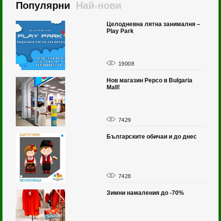
Популярни
Най-нови
2023
Целодневна лятна занималня –
Play Park
19008
та
Нов магазин Pepco в Bulgaria
Mall!
7429
Българските обичаи и до днес
7428
Зимни намаления до -70%