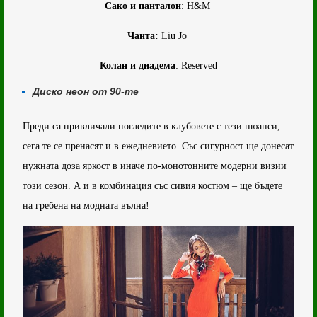
Сако и панталон
: H&M
Чанта:
Liu Jo
Колан и диадема
: Reserved
Диско неон от 90-те
Преди са привличали погледите в клубовете с тези нюанси,
сега те се пренасят и в ежедневието. Със сигурност ще донесат
нужната доза яркост в иначе по-монотонните модерни визии
този сезон. А и в комбинация със сивия костюм – ще бъдете
на гребена на модната вълна!