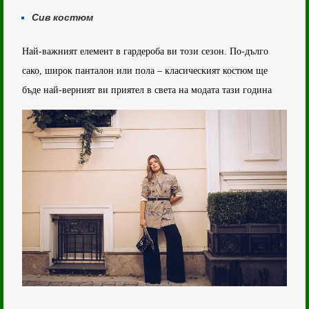
Сив костюм
Най-важният елемент в гардероба ви този сезон. По-дълго
сако, широк панталон или пола – класическият костюм ще
бъде най-верният ви приятел в света на модата тази година