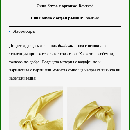
Синя блуза с органза:
Reserved
Синя блуза с буфан ръкави:
Reserved
Аксесоари
Диадеми, диадеми и….пак
диадеми
. Това е основната
тенденция при аксесоарите този сезон. Колкото по-обемни,
толкова по-добре! Водещата материя е кадифе, но и
вариaнтите с перли или мъниста също ще направят визията ви
забележителна!