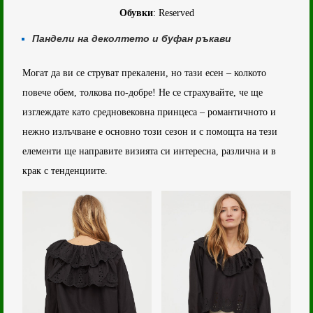
Обувки
: Reserved
Пандели на деколтето и буфан ръкави
Могат да ви се струват прекалени, но тази есен – колкото
повече обем, толкова по-добре! Не се страхувайте, че ще
изглеждате като средновековна принцеса – романтичното и
нежно излъчване е основно този сезон и с помощта на тези
елементи ще направите визията си интересна, различна и в
крак с тенденциите.