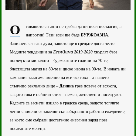
О
тиващото си лято не трябва да ни носи носталгия, а
напротив! Тази есен ще бъде
БУРЖОАЗНА
.
Запишете си тази дума, защото ще я срещате доста често.
Модните тенденции за
Есен/Зима 2019-2020
хвърлят бърз
поглед към миналото – буржоазните години на 70-те,
блестящата магия на 80-те и диско неона на 90-те. В новата ни
кампания залагаме именно на всичко това – а нашето
слънчево рекламно лице –
Денина
грее повече от всякога,
защото това е нейният стил – нежен, женствен и носещ уют.
Кадрите са заснети изцяло в градска среда, защото топлите
летни спомени се заменят със забързаното работно ежедневие,
за което сме събрали достатъчно енергиен заряд през
последните месеци.